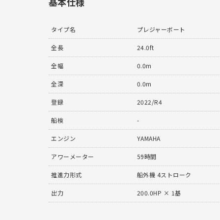
基本仕様
タイプ名
プレジャーボート
全長
24.0ft
全幅
0.0m
全深
0.0m
登録
2022/R4
船検
-
エンジン
YAMAHA
アワーメーター
59時間
推進力形式
船外機 4ストローク
出力
200.0HP × 1基