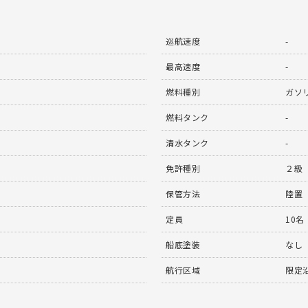
巡航速度
-
最高速度
-
燃料種別
ガソ
燃料タンク
-
清水タンク
-
免許種別
２級
保管方法
陸置
定員
10名
船底塗装
なし
航行区域
限定