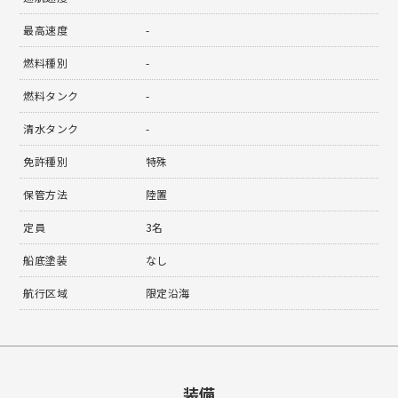
最高速度
-
燃料種別
-
燃料タンク
-
清水タンク
-
免許種別
特殊
保管方法
陸置
定員
3名
船底塗装
なし
航行区域
限定沿海
装備