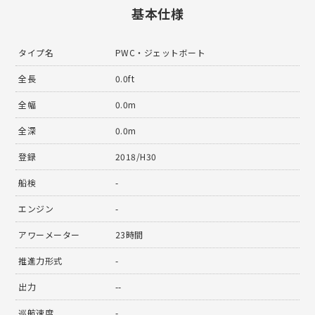
基本仕様
タイプ名
PWC・ジェットボート
全長
0.0ft
全幅
0.0m
全深
0.0m
登録
2018/H30
船検
-
エンジン
-
アワーメーター
23時間
推進力形式
-
出力
--
巡航速度
-