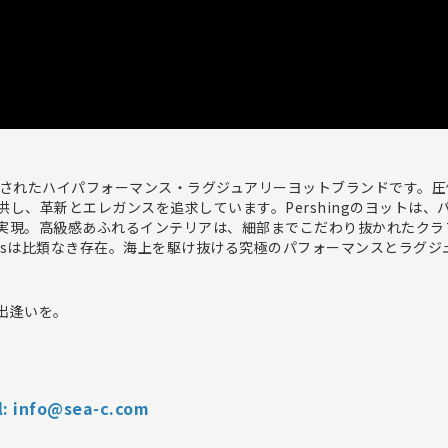
イタリアで創業されたハイパフォーマンス・ラグジュアリーヨットブランドで
し、革新とエレガンスを追求しています。Pershingのヨットは
実現。高級感あふれるインテリアは、細部までこだわり抜かれたクラ
Yachtsは比類なき存在。海上を駆け抜ける究極のパフォーマンスと
出逢いを。
ただけます。
 info@sea-c.com