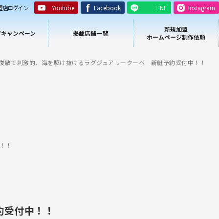
盟店ログイン
Youtube
Facebook
LINE
Instagram
新規加盟
/キャンペーン
掲載店舗一覧
ホームページ制作依頼
X 俊敏で刺激的、海を駆け抜けるラグジュアリークーペ 新艇予約受付中！！
中！！
約受付中！！