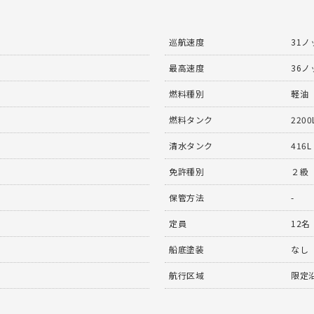
巡航速度
31ノ
最高速度
36ノ
燃料種別
軽油
燃料タンク
2200
清水タンク
416L
免許種別
２級
保管方法
-
定員
12名
船底塗装
なし
航行区域
限定