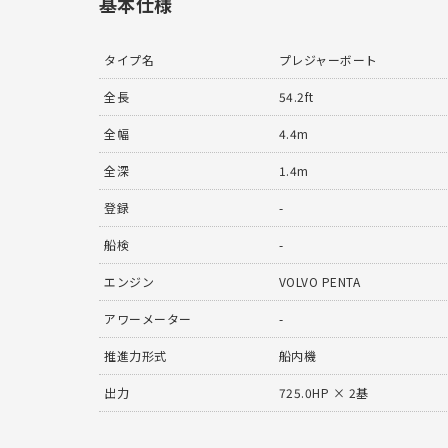
基本仕様
タイプ名
プレジャーボート
全長
54.2ft
全幅
4.4m
全深
1.4m
登録
-
船検
-
エンジン
VOLVO PENTA
アワーメーター
-
推進力形式
船内機
出力
725.0HP × 2基