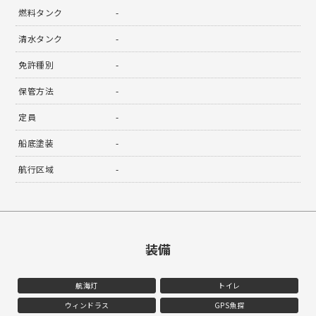
燃料タンク
-
清水タンク
-
免許種別
-
保管方法
-
定員
-
船底塗装
-
航行区域
-
装備
航海灯
トイレ
ウィンドラス
GPS魚探