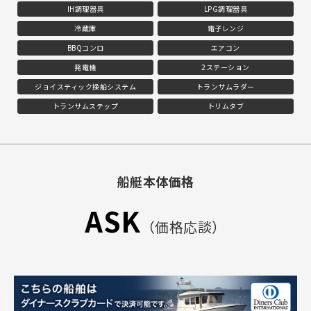
IH調理器具
LPG調理器具
冷蔵庫
電子レンジ
BBQコンロ
エアコン
発電機
2ステーション
ジョイスティック操船システム
トランサムラダー
トランサムステップ
トリムタブ
船艇本体価格
ASK
（価格応談）