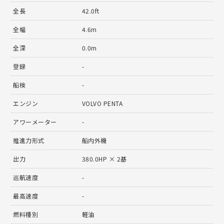
全長
42.0ft
全幅
4.6m
全深
0.0m
登録
-
船検
-
エンジン
VOLVO PENTA
アワーメーター
-
推進力形式
船内外機
出力
380.0HP × 2基
巡航速度
-
最高速度
-
燃料種別
軽油