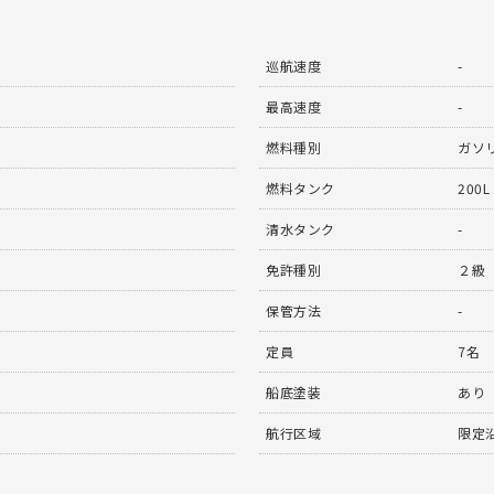
巡航速度
-
最高速度
-
燃料種別
ガソ
燃料タンク
200L
清水タンク
-
免許種別
２級
保管方法
-
定員
7名
船底塗装
あり
航行区域
限定