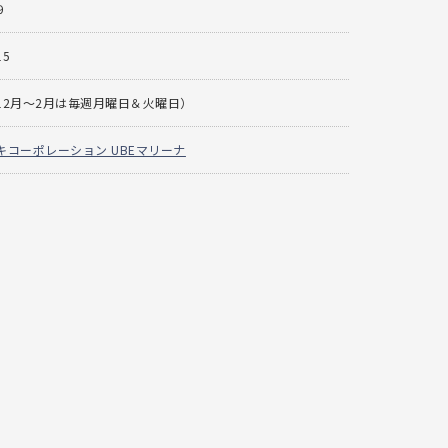
9
15
12月～2月は毎週月曜日＆火曜日）
キコーポレーション UBEマリーナ