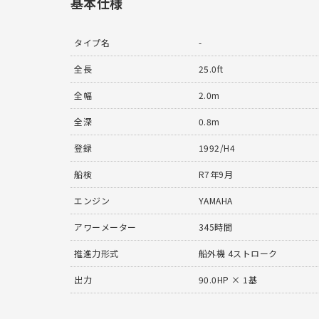
基本仕様
タイプ名
-
全長
25.0ft
全幅
2.0m
全深
0.8m
登録
1992/H4
船検
R7年9月
エンジン
YAMAHA
アワーメーター
345時間
推進力形式
船外機 4ストローク
出力
90.0HP × 1基