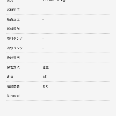
巡航速度
-
最高速度
-
燃料種別
-
燃料タンク
-
清水タンク
-
免許種別
-
保管方法
陸置
定員
7名
船底塗装
あり
航行区域
-