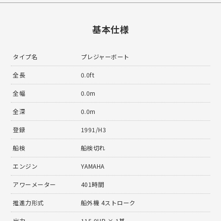
基本仕様
タイプ名
プレジャーボート
全長
0.0ft
全幅
0.0m
全深
0.0m
登録
1991/H3
船検
船検切れ
エンジン
YAMAHA
アワーメーター
401時間
推進力形式
船外機 4ストローク
出力
115.0HP × 1基