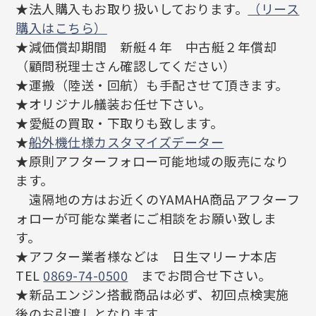
★法人購入もお取り扱いしております。
（リース
購入はこちら）
★減価償却期間 新艇４年 中古艇２年償却
（顧問税理士さん確認してください）
★運搬（陸送・回航）も手配させて頂きます。
★オリジナル艤装お任せ下さい。
★愛艇の買取・下取りも致します。
★
船外機仕様カスタマイズデーター
★原則アフターフォロー可能地域の販売になり
ます。
遠隔地の方はお近くのYAMAHA商品アフターフ
ォローが可能な業者にご相談をお願い致しま
す。
★アフター業者様などは 日生マリーナ本店
TEL
0869-74-0500
までお問合せ下さい。
★新品エンジン搭載商品は必ず、初回点検実施
後のお引渡しとなります。