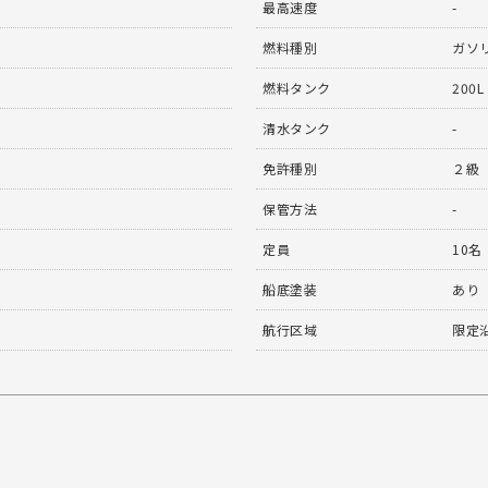
最高速度
-
燃料種別
ガソ
燃料タンク
200L
清水タンク
-
免許種別
２級
保管方法
-
定員
10名
船底塗装
あり
航行区域
限定