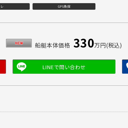
イレ
GPS魚探
330
船艇本体価格
万円(税込)