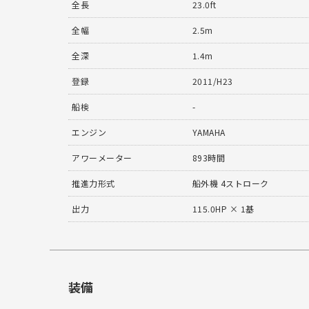
全長
23.0ft
全幅
2.5m
全深
1.4m
登録
2011/H23
船検
-
エンジン
YAMAHA
アワーメーター
893時間
推進力形式
船外機 4ストローク
出力
115.0HP × 1基
装備