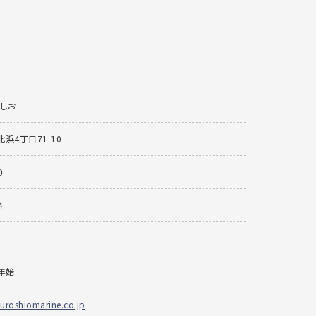
ろしお
浜4丁目71-10
0
4
年始
uroshiomarine.co.jp