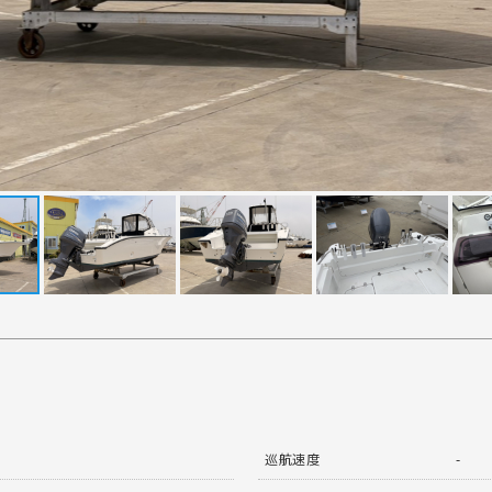
巡航速度
-