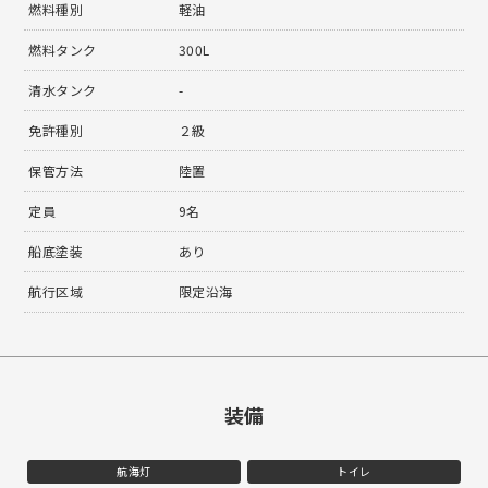
燃料種別
軽油
燃料タンク
300L
清水タンク
-
免許種別
２級
保管方法
陸置
定員
9名
船底塗装
あり
航行区域
限定沿海
装備
航海灯
トイレ