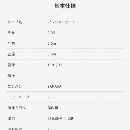
基本仕様
タイプ名
プレジャーボート
全長
0.0ft
全幅
0.0m
全深
0.0m
登録
1991/H3
船検
-
エンジン
YAMAHA
アワーメーター
-
推進力形式
船内機
出力
230.0HP × 2基
巡航速度
-