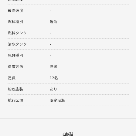
最高速度
-
燃料種別
軽油
燃料タンク
-
清水タンク
-
免許種別
-
保管方法
陸置
定員
12名
船底塗装
あり
航行区域
限定沿海
装備