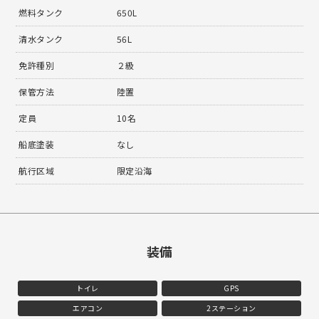
燃料タンク
650L
清水タンク
56L
免許種別
２級
保管方法
陸置
定員
10名
船底塗装
なし
航行区域
限定沿海
装備
トイレ
GPS
エアコン
2ステーション