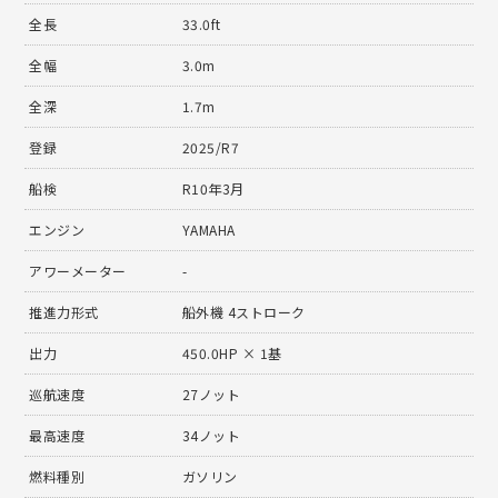
全長
33.0ft
全幅
3.0m
全深
1.7m
登録
2025/R7
船検
R10年3月
エンジン
YAMAHA
アワーメーター
-
推進力形式
船外機 4ストローク
出力
450.0HP × 1基
巡航速度
27ノット
最高速度
34ノット
燃料種別
ガソリン