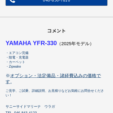
コメント
YAMAHA YFR-330
（2025年モデル）
・エアコン完備
・陸電・充電器
・カーペット
・Zipwake
※
オプション・法定備品・諸経費込みの価格で
す
。
ご見学、ご試乗、詳細説明、お見積りなどお気軽にお問合せくださ
い！
サニーサイドマリーナ ウラガ
TEL. 046-843-4123