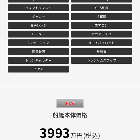
ウィンドウマスク
GPS魚探
ギャレー
冷蔵庫
電子レンジ
エアコン
レーダー
バウスラスタ
2ステーション
オートパイロット
陸電装置
無線機
トランサムラダー
トランサムステップ
イケス
船艇本体価格
3993
万円(税込)