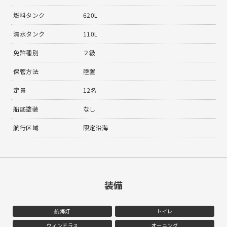
燃料タンク
620L
清水タンク
110L
免許種別
２級
保管方法
陸置
定員
12名
船底塗装
なし
航行区域
限定沿海
装備
航海灯
トイレ
ウィンドラス
オーニング