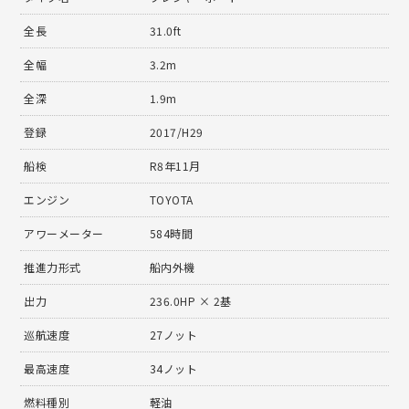
全長
31.0ft
全幅
3.2m
全深
1.9m
登録
2017/H29
船検
R8年11月
エンジン
TOYOTA
アワーメーター
584時間
推進力形式
船内外機
出力
236.0HP × 2基
巡航速度
27ノット
最高速度
34ノット
燃料種別
軽油