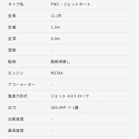
タイプ名
PWC・ジェットボート
全長
11.3ft
全幅
1.2m
全深
0.0m
登録
-
船検
船検受渡し
エンジン
ROTAX
アワーメーター
-
推進力形式
ジェット 4ストローク
出力
300.0HP × 1基
巡航速度
-
最高速度
-