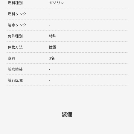
燃料種別
ガソリン
燃料タンク
-
清水タンク
-
免許種別
特殊
保管方法
陸置
定員
3名
船底塗装
-
航行区域
-
装備