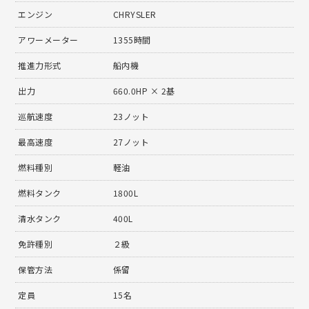
エンジン
CHRYSLER
アワーメーター
1355時間
推進力形式
船内機
出力
660.0HP × 2基
巡航速度
23ノット
最高速度
27ノット
燃料種別
軽油
燃料タンク
1800L
清水タンク
400L
免許種別
２級
保管方法
係留
定員
15名