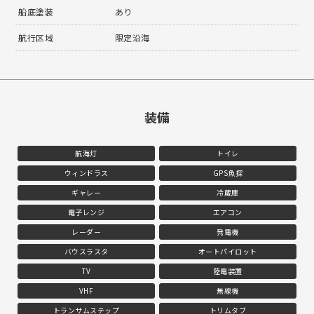
船底塗装
あり
航行区域
限定沿海
装備
航海灯
トイレ
ウィンドラス
GPS魚探
ギャレー
冷蔵庫
電子レンジ
エアコン
レーダー
発電機
バウスラスタ
オートパイロット
TV
陸電装置
VHF
無線機
トランサムステップ
トリムタブ