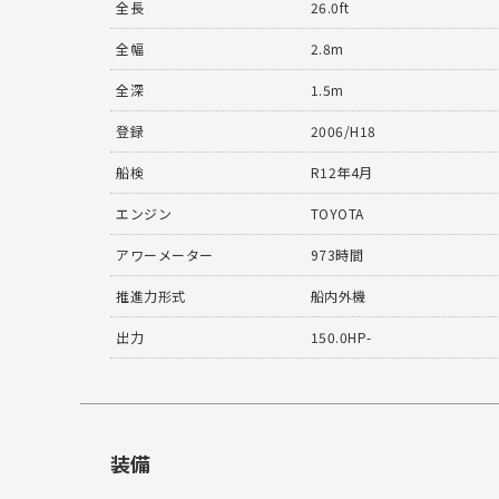
全長
26.0ft
全幅
2.8m
全深
1.5m
登録
2006/H18
船検
R12年4月
エンジン
TOYOTA
アワーメーター
973時間
推進力形式
船内外機
出力
150.0HP-
装備