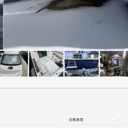
巡航速度
-