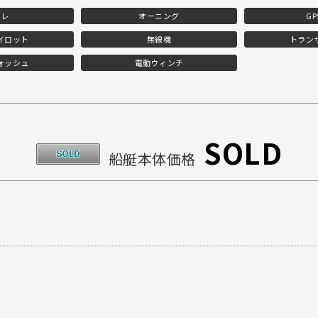
イレ
オーニング
G
イロット
無線機
トラン
ォッシュ
電動ウィンチ
SOLD
船艇本体価格