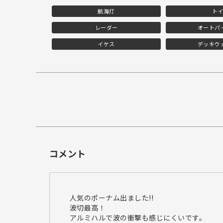
航海灯
ト
レーダー
オートパ
イケス
デッキウ
コメント
人気のポーナム出ました!!
波切最高！
アルミハルで波の衝撃も感じにくいです。