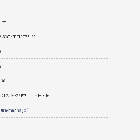
ーナ
船町4丁目3776-22
5
8
：30
（12月～2月中）土・日・祝
mura-marina.jp/