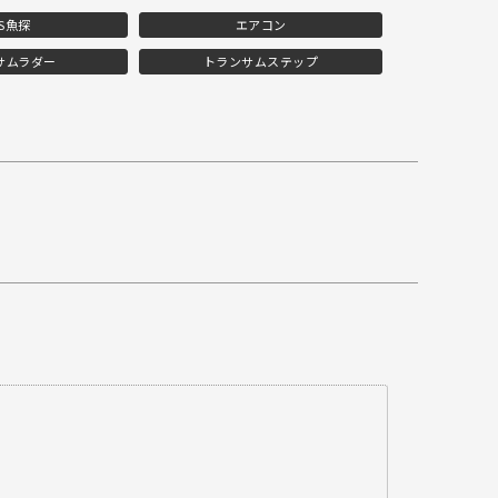
PS魚探
エアコン
サムラダー
トランサムステップ