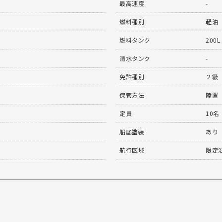
最高速度
-
燃料種別
軽油
燃料タンク
200L
清水タンク
-
免許種別
２級
保管方法
陸置
定員
10名
船底塗装
あり
航行区域
限定