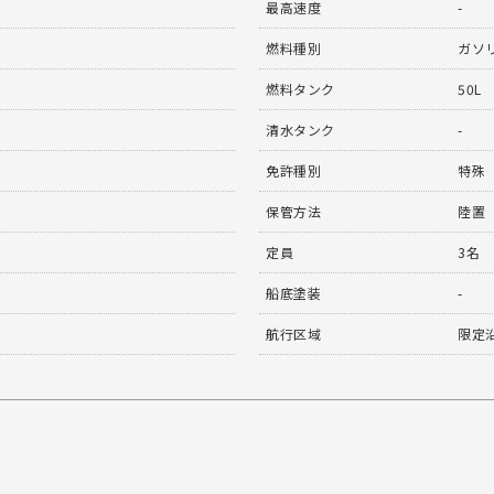
最高速度
-
燃料種別
ガソ
燃料タンク
50L
清水タンク
-
免許種別
特殊
保管方法
陸置
定員
3名
船底塗装
-
航行区域
限定