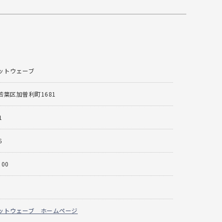
ットウェーブ
葉区加曽利町1681
1
6
：00
ットウェーブ ホームページ