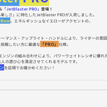
ル
「JetBlaster PRO」
登場！
楽しさ」に特化したJetBlaster PROが入荷しました。
ellow
。エネルギッシュなイエローがアクセントの、
ォーマンス・アップライト・ハンドルにより、ライダーの意
「PRO」
に挑戦したい方に最適な
仕様。
TR-1エンジンの組み合わせにより、パワーウェイトレシオに優
大人の遊び心を満足させてくれるモデルです。
ン
を店頭でお確かめください！