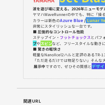
YAMAHA
波を遊び場に変える。2026年ニューモデ
ヤマハWaveRunnerの中でも、特に「操る
Azure Blue
/
Lunar Y
カラーは新色の
非常にスタイリッシュな一台です。
■ 圧倒的なコントロール性能
ステップイン・
フットチョックス
とパフ
プ
や
スピン
など、フリースタイルな動き
■ 驚きの軽快さ
軽量なNanoXcel2ハルと定評のある
「ただ走るだけでは物足りない」そんな
デザイ
展示中
ですので、ぜひその質感と
関連URL