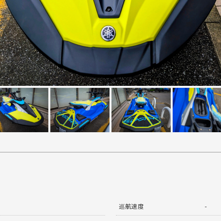
巡航速度
-