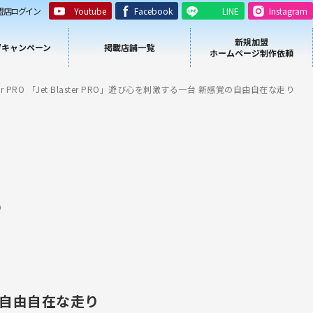
盟店ログイン
Youtube
Facebook
LINE
Instagram
新規加盟
/キャンペーン
掲載店舗一覧
ホームページ制作依頼
ter PRO 「Jet Blaster PRO」遊び心を刺激する一台 新感覚の自由自在な走り
り
感覚の自由自在な走り