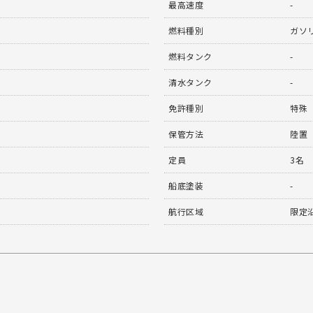
最高速度
-
燃料種別
ガソ
燃料タンク
-
清水タンク
-
免許種別
特殊
保管方法
陸置
定員
3名
船底塗装
-
航行区域
限定