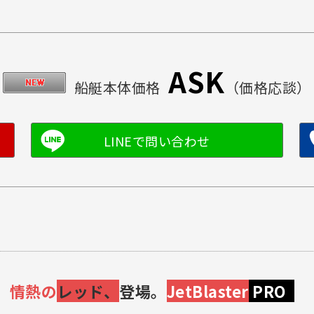
ASK
船艇本体価格
（価格応談）
】
情熱の
レッド、
登場。
JetBlaster
PRO