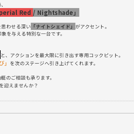
峰、
erial Red
/ Nightshade」
を思わせる深い
「ナイトシェイド」
がアクセント。
印象を与える特別な一台です。
ン
と、アクションを最大限に引き出す専用コックピット。
び」
を次のステージへ引き上げてくれます。
納艇のご相談も承ります。
を迎えませんか？