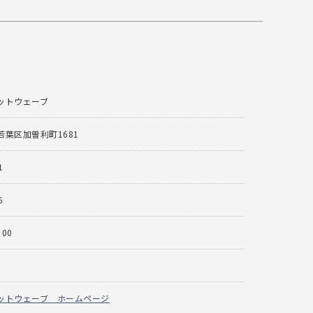
ットウェーブ
葉区加曽利町1681
1
6
：00
ットウェーブ ホームページ