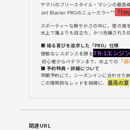
ヤマハのフリースタイル・マシンの最高
「Imp
Jet Blaster PROのニューカラー**
スポーティーな鮮やかさの中に、夜の海
水上で誰よりも目立ち、かつ洗練された
■ 操る喜びを追求した「PRO」仕様
TR-1エンジ
俊敏なレスポンスを誇る
「遊
初心者からベテランまで、水上での
■ 予約特典・詳細について
早期予約にて、シーズンインに合わせた
最高の夏
この情熱的なレッドを相棒に、
関連URL