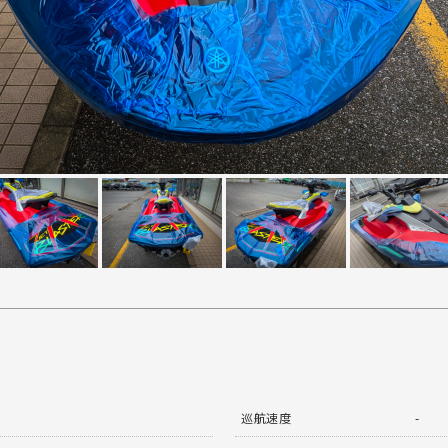
巡航速度
-