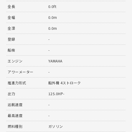
全長
0.0ft
全幅
0.0m
全深
0.0m
登録
-
船検
-
エンジン
YAMAHA
アワーメーター
-
推進力形式
船外機 4ストローク
出力
125.0HP-
巡航速度
-
最高速度
-
燃料種別
ガソリン