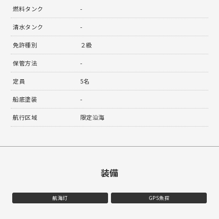
燃料タンク
-
清水タンク
-
免許種別
２級
保管方法
-
定員
5名
船底塗装
-
航行区域
限定沿海
装備
航海灯
GPS魚探