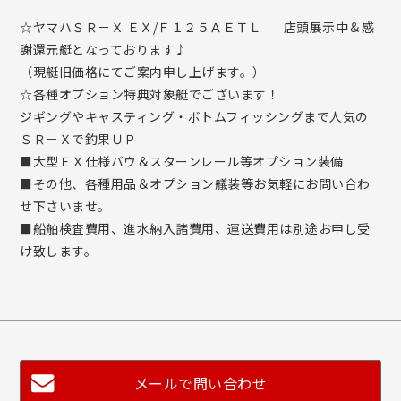
☆ヤマハＳＲ－Ｘ ＥＸ/Ｆ１２５ＡＥＴＬ 店頭展示中＆感
謝還元艇となっております♪
（現艇旧価格にてご案内申し上げます。）
☆各種オプション特典対象艇でございます！
ジギングやキャスティング・ボトムフィッシングまで人気の
ＳＲ－Ｘで釣果ＵＰ
■大型ＥＸ仕様バウ＆スターンレール等オプション装備
■その他、各種用品＆オプション艤装等お気軽にお問い合わ
せ下さいませ。
■船舶検査費用、進水納入諸費用、運送費用は別途お申し受
け致します。
メールで問い合わせ