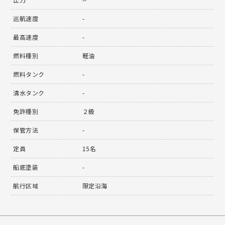
巡航速度
-
最高速度
-
燃料種別
軽油
燃料タンク
-
清水タンク
-
免許種別
２級
保管方法
-
定員
15名
船底塗装
-
航行区域
限定沿海