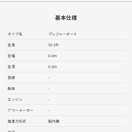
基本仕様
タイプ名
プレジャーボート
全長
50.0ft
全幅
0.0m
全深
0.0m
登録
-
船検
-
エンジン
-
アワーメーター
-
推進力形式
船内機
出力
--