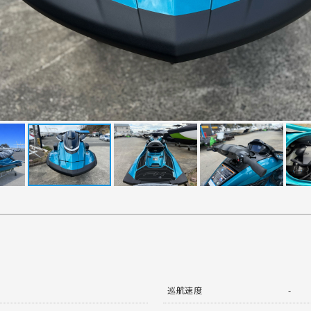
巡航速度
-