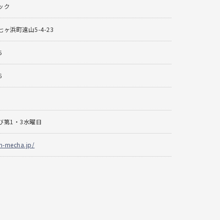
ック
ヶ浜町遠山5-4-23
5
6
び第1・3水曜日
m-mecha.jp/