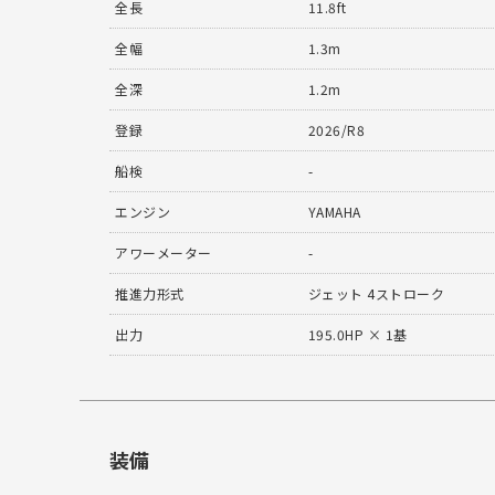
全長
11.8ft
全幅
1.3m
全深
1.2m
登録
2026/R8
船検
-
エンジン
YAMAHA
アワーメーター
-
推進力形式
ジェット 4ストローク
出力
195.0HP × 1基
装備