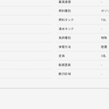
最高速度
-
燃料種別
ガソ
燃料タンク
70L
清水タンク
-
免許種別
特殊
保管方法
陸置
定員
3名
船底塗装
-
航行区域
-