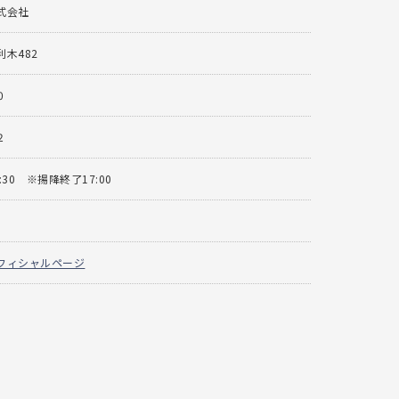
式会社
木482
0
2
7:30 ※揚降終了17:00
フィシャルページ