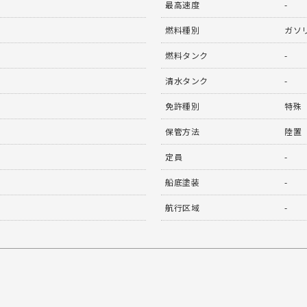
最高速度
-
燃料種別
ガソ
燃料タンク
-
清水タンク
-
免許種別
特殊
保管方法
陸置
定員
-
船底塗装
-
航行区域
-