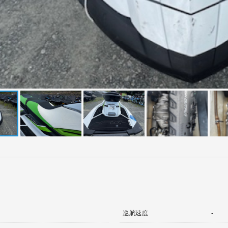
巡航速度
-