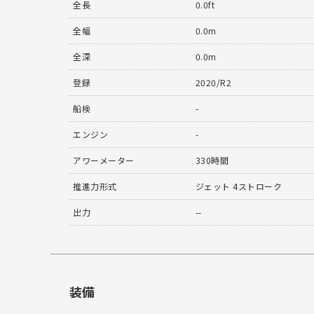
全長
0.0ft
全幅
0.0m
全深
0.0m
登録
2020/R2
船検
-
エンジン
-
アワーメーター
330時間
推進力形式
ジェット 4ストローク
出力
--
装備