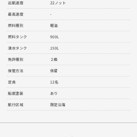
巡航速度
22ノット
最高速度
-
燃料種別
軽油
燃料タンク
900L
清水タンク
150L
免許種別
２級
保管方法
係留
定員
12名
船底塗装
あり
航行区域
限定沿海