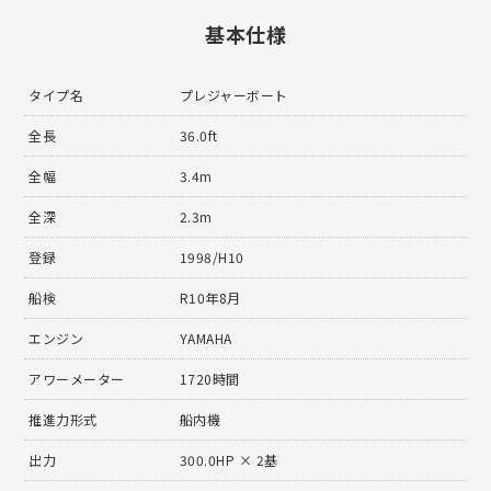
基本仕様
タイプ名
プレジャーボート
全長
36.0ft
全幅
3.4m
全深
2.3m
登録
1998/H10
船検
R10年8月
エンジン
YAMAHA
アワーメーター
1720時間
推進力形式
船内機
出力
300.0HP × 2基