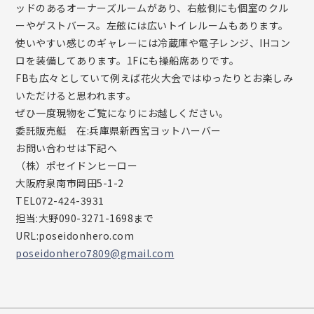
ッドのあるオーナーズルームがあり、右舷側にも個室のクル
ーやゲストバース。左舷には広いトイレルームもあります。
使いやすい感じのギャレーには冷蔵庫や電子レンジ、IHコン
ロを装備してあります。1Fにも操船席ありです。
FBも広々としていて例えば花火大会ではゆったりとお楽しみ
いただけると思われます。
ぜひ一度現物をご覧になりにお越しください。
委託販売艇 在:兵庫県新西宮ヨットハーバー
お問い合わせは下記へ
（株）ポセイドンヒーロー
大阪府泉南市岡田5-1-2
TEL072-424-3931
担当:大野090-3271-1698まで
URL:poseidonhero.com
poseidonhero7809@gmail.com