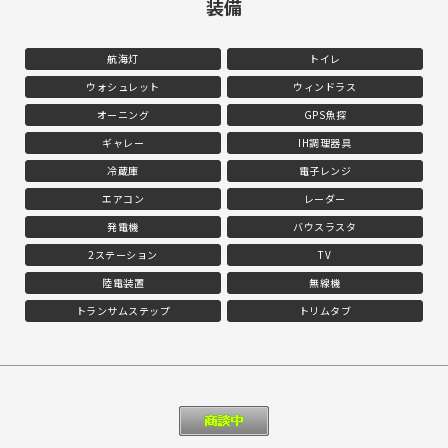
装備
航海灯
トイレ
ウォシュレット
ウィンドラス
オーニング
GPS魚探
ギャレー
IH調理器具
冷蔵庫
電子レンジ
エアコン
レーダー
発電機
バウスラスタ
2ステーション
TV
陸電装置
無線機
トランサムステップ
トリムタブ