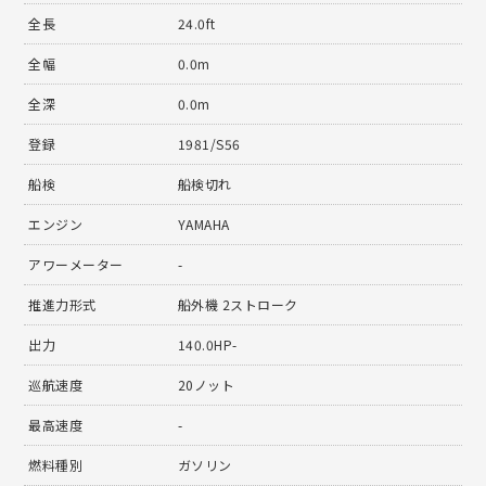
全長
24.0ft
全幅
0.0m
全深
0.0m
登録
1981/S56
船検
船検切れ
エンジン
YAMAHA
アワーメーター
-
推進力形式
船外機 2ストローク
出力
140.0HP-
巡航速度
20ノット
最高速度
-
燃料種別
ガソリン