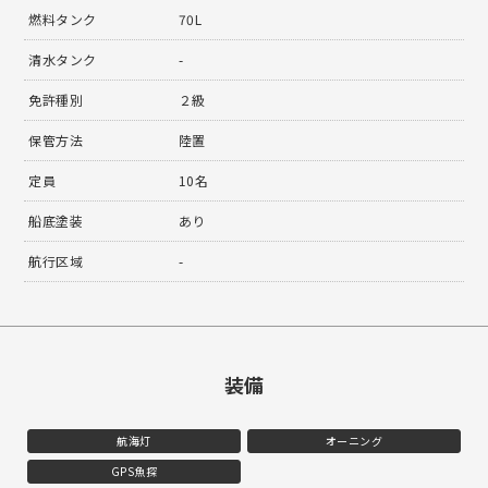
燃料タンク
70L
清水タンク
-
免許種別
２級
保管方法
陸置
定員
10名
船底塗装
あり
航行区域
-
装備
航海灯
オーニング
GPS魚探