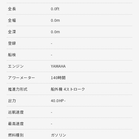
全長
0.0ft
全幅
0.0m
全深
0.0m
登録
-
船検
-
エンジン
YAMAHA
アワーメーター
140時間
推進力形式
船外機 4ストローク
出力
40.0HP-
巡航速度
-
最高速度
-
燃料種別
ガソリン