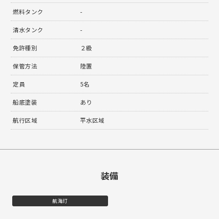
燃料タンク
-
清水タンク
-
免許種別
２級
保管方法
陸置
定員
5名
船底塗装
あり
航行区域
平水区域
装備
航海灯