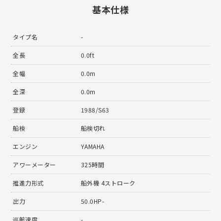
基本仕様
タイプ名
-
全長
0.0ft
全幅
0.0m
全深
0.0m
登録
1988/S63
船検
船検切れ
エンジン
YAMAHA
アワーメーター
325時間
推進力形式
船外機 4ストローク
出力
50.0HP-
巡航速度
-