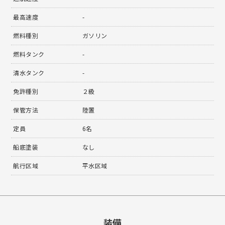
最高速度
-
燃料種別
ガソリン
燃料タンク
-
清水タンク
-
免許種別
２級
保管方法
陸置
定員
6名
船底塗装
なし
航行区域
平水区域
装備