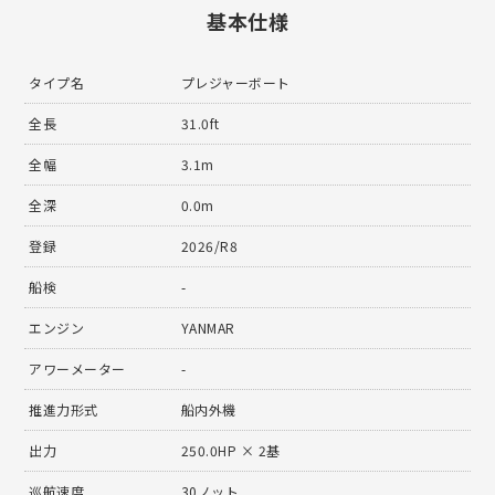
基本仕様
タイプ名
プレジャーボート
全長
31.0ft
全幅
3.1m
全深
0.0m
登録
2026/R8
船検
-
エンジン
YANMAR
アワーメーター
-
推進力形式
船内外機
出力
250.0HP × 2基
巡航速度
30ノット