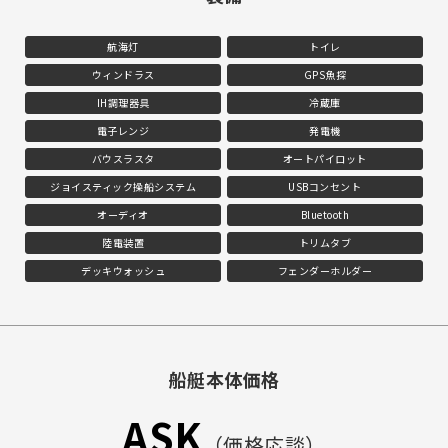
航海灯
トイレ
ウィンドラス
GPS魚探
IH調理器具
冷蔵庫
電子レンジ
発電機
バウスラスタ
オートパイロット
ジョイスティック操船システム
USBコンセント
オーディオ
Bluetooth
陸電装置
トリムタブ
デッキウォッシュ
フェンダーホルダー
船艇本体価格
ASK
（価格応談）