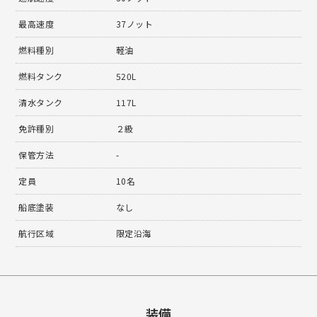
最高速度
37ノット
燃料種別
軽油
燃料タンク
520L
清水タンク
117L
免許種別
２級
保管方法
-
定員
10名
船底塗装
なし
航行区域
限定沿海
装備