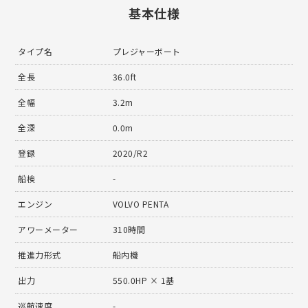
基本仕様
タイプ名
プレジャーボート
全長
36.0ft
全幅
3.2m
全深
0.0m
登録
2020/R2
船検
-
エンジン
VOLVO PENTA
アワーメーター
310時間
推進力形式
船内機
出力
550.0HP × 1基
巡航速度
-