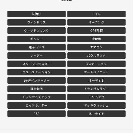
航海灯
トイレ
ウィンドラス
オーニング
ウィンドウマスク
GPS魚探
ギャレー
冷蔵庫
電子レンジ
エアコン
レーダー
バウスラスタ
スターンスラスター
3ステーション
アフトステーション
オートパイロット
100Vインバーター
オーディオ
陸電装置
トランサムラダー
トランサムステップ
トリムタブ
ロッドホルダー
デッキウォッシュ
FSR
水中ライト