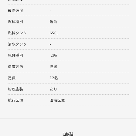
最高速度
-
燃料種別
軽油
燃料タンク
650L
清水タンク
-
免許種別
２級
保管方法
陸置
定員
12名
船底塗装
あり
航行区域
沿海区域
装備