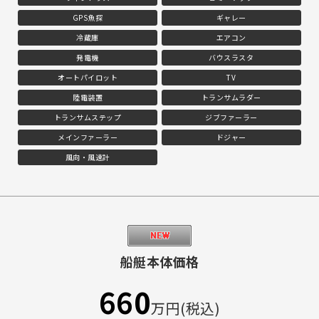
GPS魚探
ギャレー
冷蔵庫
エアコン
発電機
バウスラスタ
オートパイロット
TV
陸電装置
トランサムラダー
トランサムステップ
ジブファーラー
メインファーラー
ドジャー
風向・風速計
船艇本体価格
660
万円(税込)