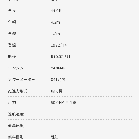
全長
44.0ft
全幅
4.2m
全深
1.8m
登録
1992/H4
船検
R10年12月
エンジン
YANMAR
アワーメーター
841時間
推進力形式
船内機
出力
50.0HP × 1基
巡航速度
-
最高速度
-
燃料種別
軽油