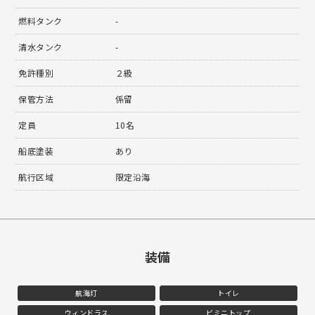
燃料タンク
-
清水タンク
-
免許種別
２級
保管方法
係留
定員
10名
船底塗装
あり
航行区域
限定沿海
装備
航海灯
トイレ
ウィンドラス
ビミニトップ