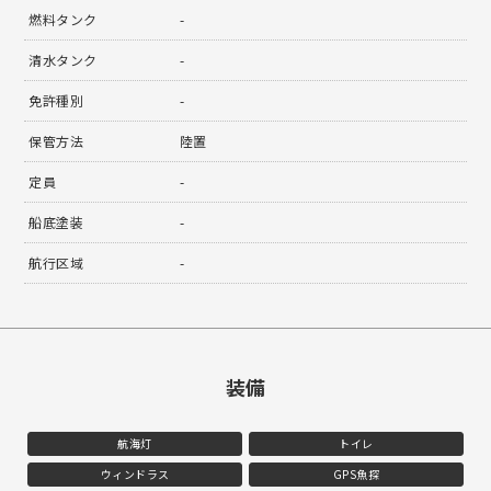
燃料タンク
-
清水タンク
-
免許種別
-
保管方法
陸置
定員
-
船底塗装
-
航行区域
-
装備
航海灯
トイレ
ウィンドラス
GPS魚探