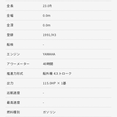
全長
23.0ft
全幅
0.0m
全深
0.0m
登録
1991/H3
船検
-
エンジン
YAMAHA
アワーメーター
40時間
推進力形式
船外機 4ストローク
出力
115.0HP × 1基
巡航速度
-
最高速度
-
燃料種別
ガソリン