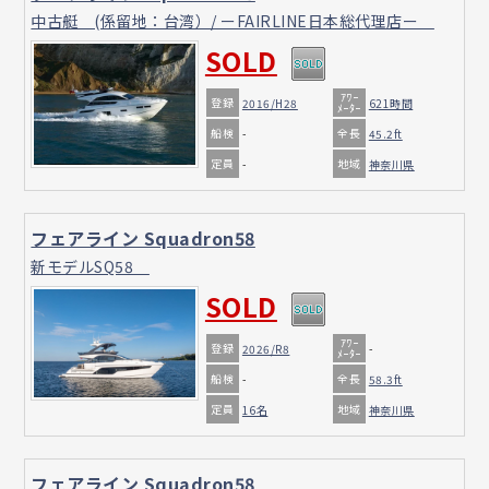
中古艇 (係留地：台湾）/ ーFAIRLINE日本総代理店ー
SOLD
ｱﾜｰ
登録
2016/H28
621時間
ﾒｰﾀｰ
船検
全長
-
45.2ft
定員
地域
-
神奈川県
フェアライン Squadron58
新モデルSQ58
SOLD
ｱﾜｰ
登録
2026/R8
-
ﾒｰﾀｰ
船検
全長
-
58.3ft
定員
地域
16名
神奈川県
フェアライン Squadron58