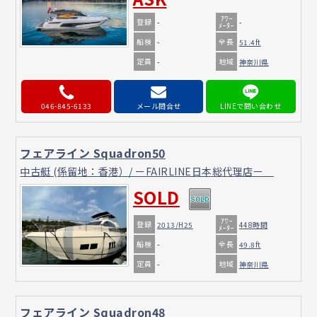
ｱﾜｰ
登録
-
-
ﾒｰﾀｰ
船検
全長
-
51.4ft
定員
地域
-
神奈川県
046-845-6133
メール問合せ
フェアライン Squadron50
中古艇 (係留地：香港）/ ーFAIRLINE日本総代理店ー
SOLD
ｱﾜｰ
登録
2013/H25
448時間
ﾒｰﾀｰ
船検
全長
-
49.8ft
定員
地域
-
神奈川県
フェアライン Squadron48