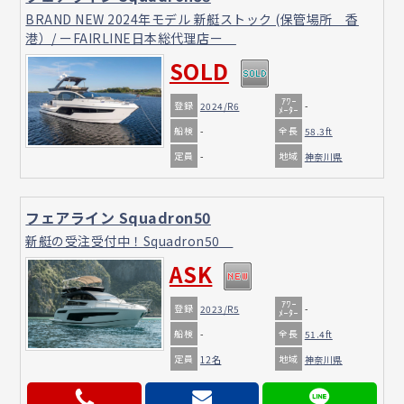
BRAND NEW 2024年モデル 新艇ストック (保管場所 香
港）/ ーFAIRLINE日本総代理店ー
SOLD
ｱﾜｰ
登録
2024/R6
-
ﾒｰﾀｰ
船検
全長
-
58.3ft
定員
地域
-
神奈川県
フェアライン Squadron50
新艇の受注受付中！Squadron50
ASK
ｱﾜｰ
登録
2023/R5
-
ﾒｰﾀｰ
船検
全長
-
51.4ft
定員
地域
12名
神奈川県