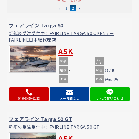
«
1
2
»
フェアライン Targa 50
新艇の受注受付中！FAIRLINE TARGA 50 OPEN / ー
FAIRLINE日本総代理店ー
ASK
ｱﾜｰ
登録
-
-
ﾒｰﾀｰ
船検
全長
-
51.4ft
定員
地域
-
神奈川県
046-845-6133
メール問合せ
フェアライン Targa 50 GT
新艇の受注受付中！FAIRLINE TARGA 50 GT
ASK