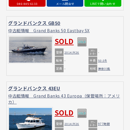
046-845-6133
メール問合せ
グランドバンクス GB50
中古艇情報 Grand Banks 50 Eastbay SX
SOLD
ｱﾜｰ
登録
2014/H26
-
ﾒｰﾀｰ
船検
全長
-
50.0ft
定員
地域
-
神奈川県
グランドバンクス 43EU
中古艇情報 Grand Banks 43 Europa（保管場所：アメリ
カ）
SOLD
ｱﾜｰ
登録
2014/H26
977時間
ﾒｰﾀｰ