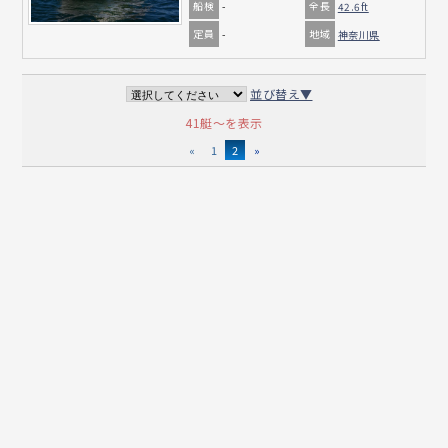
船検
全長
-
42.6ft
定員
地域
-
神奈川県
並び替え▼
41艇～を表示
«
1
2
»