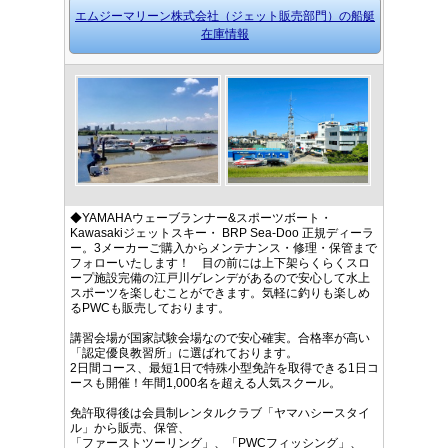
エムジーマリーン株式会社（ジェット販売部門）の船艇
在庫情報
◆YAMAHAウェーブランナー&スポーツボート・
Kawasakiジェットスキー・ BRP Sea-Doo 正規ディーラ
ー。3メーカーご購入からメンテナンス・修理・保管まで
フォローいたします！ 目の前には上下架らくらくスロ
ープ施設完備の江戸川ゲレンデがあるので安心して水上
スポーツを楽しむことができます。気軽に釣りも楽しめ
るPWCも販売しております。
講習会場が国家試験会場なので安心確実。合格率が高い
「認定優良教習所」に選ばれております。
2日間コース、最短1日で特殊小型免許を取得できる1日コ
ースも開催！年間1,000名を超える人気スクール。
免許取得後は会員制レンタルクラブ「ヤマハシースタイ
ル」から販売、保管、
「ファーストツーリング」、「PWCフィッシング」、