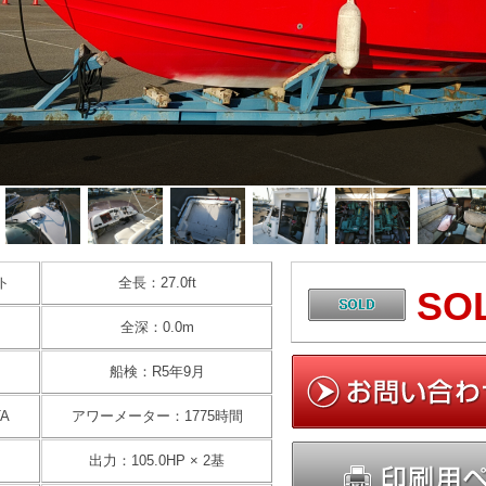
ト
全長：27.0ft
SO
全深：0.0m
船検：R5年9月
A
アワーメーター：1775時間
出力：105.0HP × 2基