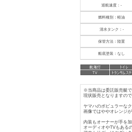
巡航速度：-
燃料種別：軽油
清水タンク：-
保管方法：陸置
船底塗装：なし
※当商品は委託販売艇で
現状販売となりますので
ヤマハのポピュラーなク
画像ではややオレンジが
内装もオーナーが手を加
オーディオやTVもある