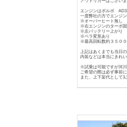
アウトリガーはございま
エンジンはボルボ AD31
一度弊社の方でエンジン
※オーバーヒート無し
※右エンジンのターボ固
※左バッテリー上がり
※ペラ変形あり
※最高回転数約３５００
上記はあくまでも当日の
内装などは本当にきれい
※試乗は可能ですが河川
ご希望の際は必ず事前に
また、上下架代として3