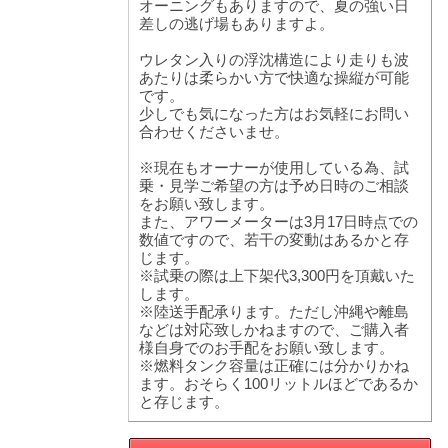
オーニングもありますので、夏の強い日
差しの逃げ場もありますよ。
ウレタン入りの浮沈構造により走りも波
あたりは柔らかい方で快適な操縦が可能
です。
少しでも気になった方はお気軽にお問い
合わせくださいませ。
※現在もオーナーが使用している為、試
乗・見学ご希望の方は予め日時のご相談
をお願い致します。
また、アワーメーターは3月17日時点での
数値ですので、若干の変動はあるかと存
じます。
※試乗の際は上下架代3,300円を頂戴いた
します。
※陸送手配承ります。ただし沖縄や離島
などは対応致しかねますので、ご購入者
様自身でのお手配をお願い致します。
※燃料タンク容量は正確には分かりかね
ます。おそらく100リットルほどであるか
と存じます。