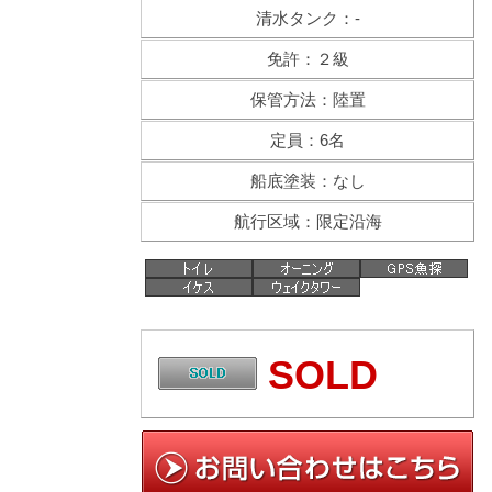
清水タンク：-
免許：２級
保管方法：陸置
定員：6名
船底塗装：なし
航行区域：限定沿海
SOLD