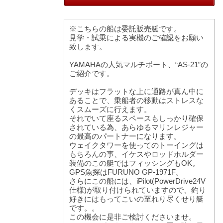
※こちらの船は委託販売艇です。
見学・試乗による実機のご確認をお願い
致します。
YAMAHAの人気マルチボート、“AS-21”の
ご紹介です。
デッキはフラットな上に通路が真ん中に
あることで、乗船者の移動はストレスな
くスムーズに行えます。
それでいて座るスペースもしっかり確保
されている為、あらゆるマリンレジャー
の最高のパートナーになります。
ウェイクタワーを使ってのトーイングは
もちろんの事、イケスやロッドホルダー
装備のこの艇ではフィッシングもOK。
GPS魚探はFURUNO GP-1971F。
さらにこの船には、iPilot(PowerDrive24V
仕様)が取り付けられていますので、釣り
好きにはもってこいの至れり尽くせり艇
です。。
この機会に是非ご検討くださいませ。