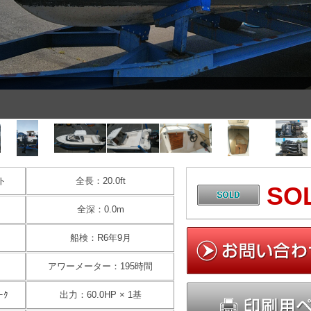
ト
全長：20.0ft
SO
全深：0.0m
船検：R6年9月
アワーメーター：195時間
ｰｸ
出力：60.0HP × 1基