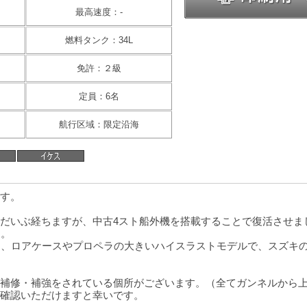
最高速度：-
燃料タンク：34L
免許：２級
定員：6名
航行区域：限定沿海
です。
だいぶ経ちますが、中古4スト船外機を搭載することで復活させま
力。
く、ロアケースやプロペラの大きいハイスラストモデルで、スズキ
補修・補強をされている個所がございます。（全てガンネルから
確認いただけますと幸いです。