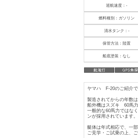
巡航速度：-
燃料種別：ガソリン
清水タンク：-
保管方法：陸置
船底塗装：なし
ヤマハ F-20のご紹介
製造されてからの年数は
船外機はスズキ 60馬
一般的な60馬力ではな
ンが採用されています。
艇体は年式相応で、一部
ご見学・ご試乗の上、ご