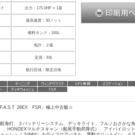
ｰｸ
出力：175.0HP × 1基
最高速度：30ノット
燃料タンク：165L
免許：２級
定員：8名
航行区域：限定沿海
A.S.T 26EX FSR」極上中古艇☆
間航海灯、２バッテリーシステム、デッキライト、フルノおさかな魚探
-F00）、HONDEXマルチスキャン（船尾手動昇降式）、アイパイロ
ォッシュ（３WAY）カディフロアパネル、電動マリントイレ、ドラ