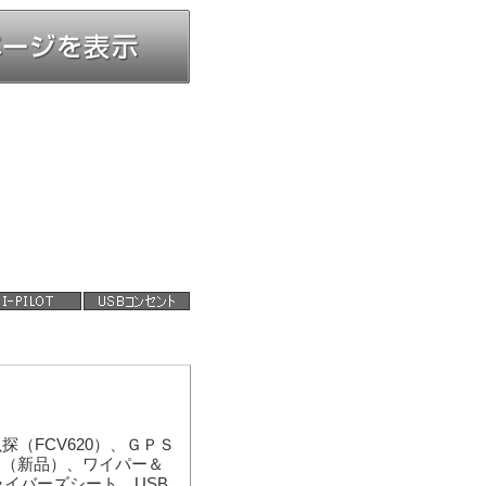
（FCV620）、ＧＰＳ
ット（新品）、ワイパー＆
イバーズシート、USB