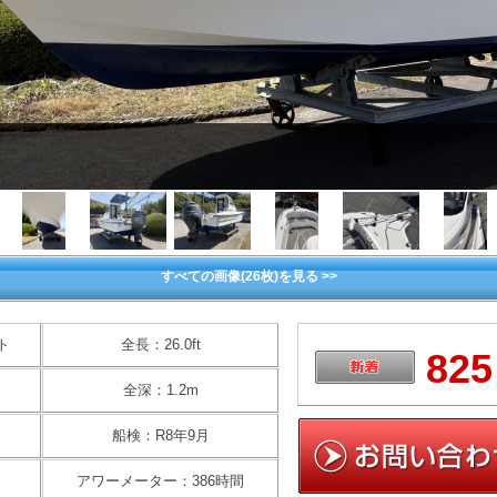
すべての画像(26枚)を見る >>
ト
全長：26.0ft
825
全深：1.2m
船検：R8年9月
アワーメーター：386時間