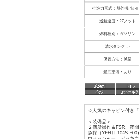
推進力形式：船外機 4ｽﾄﾛ
巡航速度：27ノット
燃料種別：ガソリン
清水タンク：-
保管方法：係留
船底塗装：あり
☆人気のキャビン付き「F.
＜装備品＞
２個所操作＆FSR、夜
魚探（YFHⅡ-104S
ウォッシャー、デッキウ