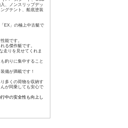
物入、ノンスリップデッ
ニングテント、船底塗装
ル「EX」の極上中古艇で
ち性能です。
られる傑作艇です。
適な走りを見せてくれま
んも釣りに集中すること
る装備が満載です！
あり多くの荷物を収納す
さんが同乗しても安心で
釣行中の安全性も向上し