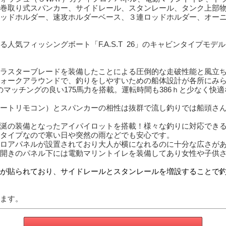
巻取り式スパンカー、サイドレール、スタンレール、タンク上部
ッドホルダー、速攻ホルダーベース、３連ロッドホルダー、オー
人気フィッシングボート「F.A.S.T 26」のキャビンタイプモデ
ラスターブレードを装備したことによる圧倒的な走破性能と風立
ォークアラウンドで、釣りをしやすいための船体設計が各所にみ
とのマッチングの良い175馬力を搭載。運転時間も386ｈと少なく快
ポートリモコン）とスパンカーの相性は抜群で流し釣りでは船頭さ
涎の装備となったアイパイロットを搭載！様々な釣りに対応でき
タイプなので寒い日や突然の雨などでも安心です。
ロアパネルが設置されており大人が横になれるのに十分な広さが
開きのパネル下には電動マリントイレを装備してあり女性や子供
が貼られており、サイドレールとスタンレールを増設することで
ます。