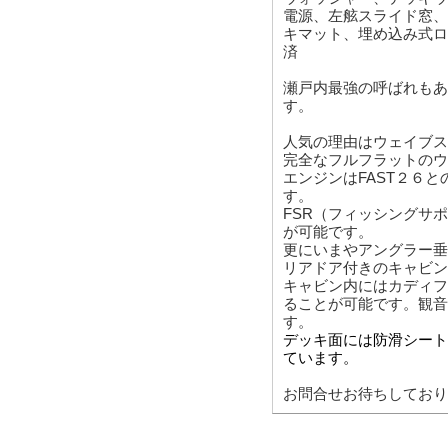
電源、左舷スライド窓、
キマット、埋め込み式ロ
済
瀬戸内最強の呼ばれもある
す。
人気の理由はウェイブス
完全なフルフラットのウ
エンジンはFAST２６
す。
FSR（フィッシングサ
が可能です。
更にいまやアングラー垂
リアドア付きのキャビン
キャビン内にはカディフ
ることが可能です。観音
す。
デッキ面には防滑シート
ています。
お問合せお待ちしており