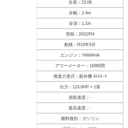
全長：23.0ft
全幅：2.4m
全深：1.1m
登録：2022/R4
船検：R10年9月
エンジン：YAMAHA
アワーメーター：169時間
推進力形式：船外機 4ｽﾄﾛｰｸ
出力：115.0HP × 1基
巡航速度：-
最高速度：-
燃料種別：ガソリン