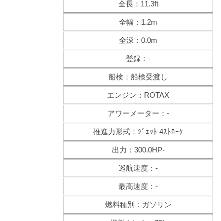
全長：11.3ft
全幅：1.2m
全深：0.0m
登録：-
船検：船検受渡し
エンジン：ROTAX
アワーメーター：-
推進力形式：ｼﾞｪｯﾄ 4ｽﾄﾛｰｸ
出力：300.0HP-
巡航速度：-
最高速度：-
燃料種別：ガソリン