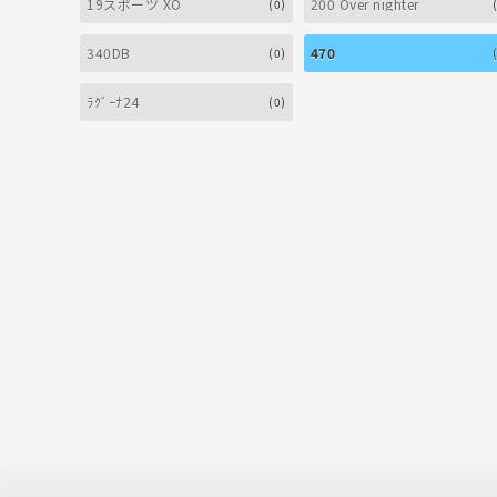
19スポーツ XO
200 Over nighter
(0)
340DB
470
(0)
ﾗｸﾞｰﾅ24
(0)