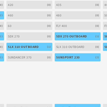
420
435
4
(0)
(0)
(0)
460
480
5
(2)
(0)
(0)
60
FLY 400
F
(0)
(0)
(0)
SDX 270
SDX 270 OUTBOARD
S
(1)
(0)
(1)
SLX 310 OUTBOARD
SLX 310 OUTBOARD
S
(0)
(1)
(0)
SUNDANCER 370
SUNSPORT 230
(1)
(0)
(2)