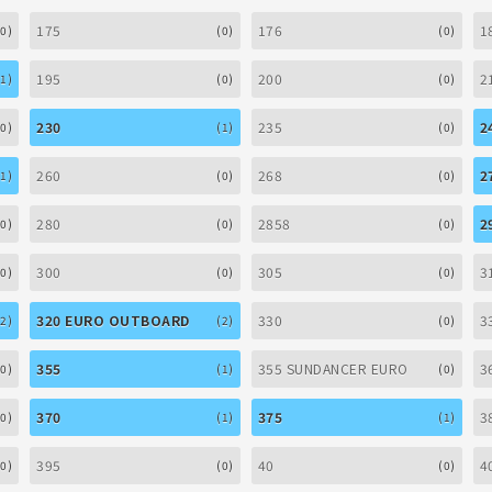
175
176
1
(0)
(0)
(0)
195
200
2
(1)
(0)
(0)
230
235
2
(0)
(1)
(0)
260
268
2
(1)
(0)
(0)
280
2858
2
(0)
(0)
(0)
300
305
3
(0)
(0)
(0)
320 EURO OUTBOARD
330
3
(2)
(2)
(0)
355
355 SUNDANCER EURO
3
(0)
(1)
(0)
370
375
3
(0)
(1)
(1)
395
40
4
(0)
(0)
(0)