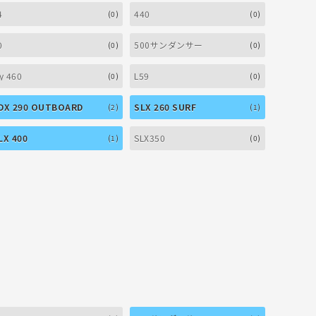
4
440
(0)
(0)
0
500サンダンサー
(0)
(0)
ly 460
L59
(0)
(0)
DX 290 OUTBOARD
SLX 260 SURF
(2)
(1)
LX 400
SLX350
(1)
(0)