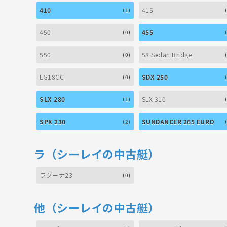
410
415
(1)
450
455
(0)
550
58 Sedan Bridge
(0)
LG18CC
SDX 250
(0)
SLX 280
SLX 310
(1)
SPX 230
SUNDANCER 265 EURO
(2)
ラ（シーレイの中古艇）
ラグーナ23
(0)
他（シーレイの中古艇）