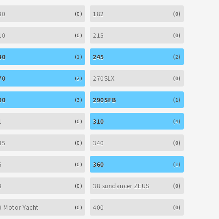
80
182
(0)
(0)
10
215
(0)
(0)
40
245
(1)
(2)
70
270SLX
(2)
(0)
90
290SFB
(3)
(1)
1
310
(0)
(4)
35
340
(0)
(0)
6
360
(0)
(1)
8
38 sundancer ZEUS
(0)
(0)
0 Motor Yacht
400
(0)
(0)