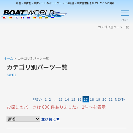
新艇・中古艇・中古ボートのボートワールドは新艇・中古艇情報をリアルタイムに掲載！
カテゴリ別パーツ一覧
ホーム
カテゴリ別パーツ一覧
カテゴリ別パーツ一覧
PARATS
«
1
2
...
13
14
15
16
17
18
19
20
21
»
お探しのパーツは 830 件ありました。
1件～を表示
並び替え▼