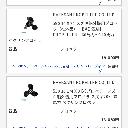
グ
BAEKSAN PROPELLER CO.,LTD
S90 14 X 21 スズキ船外機用プロペ
ラ（社外品）・BAEKSAN
PROPELLER‐60馬力～140馬力
ベクサンプロペラ
新品
プロペラ
19,800円
ベクサンプロペラジャパン株式会社 マリントレーディン
福岡県
グ
BAEKSAN PROPELLER CO.,LTD
S30 10 1/4 X 9 BSプロペラ・スズ
キ船外機用プロペラ スズキ20～30
馬力 ベクサンプロペラ
新品
プロペラ
13,860円
ベクサンプロペラジャパン株式会社 マリントレーディン