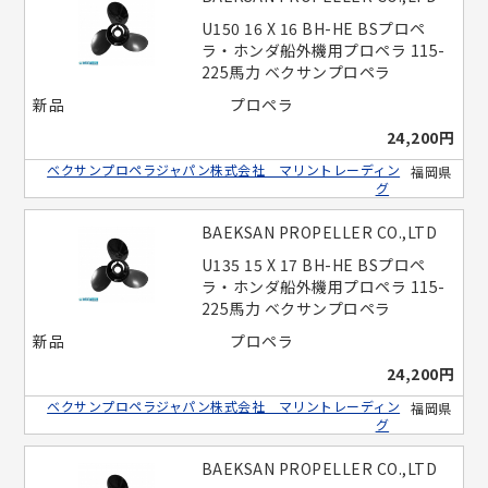
U150 16 X 16 BH-HE BSプロペ
ラ・ホンダ船外機用プロペラ 115-
225馬力 ベクサンプロペラ
新品
プロペラ
24,200円
ベクサンプロペラジャパン株式会社 マリントレーディン
福岡県
グ
BAEKSAN PROPELLER CO.,LTD
U135 15 X 17 BH-HE BSプロペ
ラ・ホンダ船外機用プロペラ 115-
225馬力 ベクサンプロペラ
新品
プロペラ
24,200円
ベクサンプロペラジャパン株式会社 マリントレーディン
福岡県
グ
BAEKSAN PROPELLER CO.,LTD