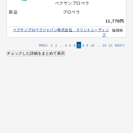
ベクサンプロペラ
新品
プロペラ
11,770円
ベクサンプロペラジャパン株式会社 マリントレーディン
福岡県
グ
«
1
2
...
4
5
6
7
8
9
10
...
20
21
»
チェックした詳細をまとめて表示