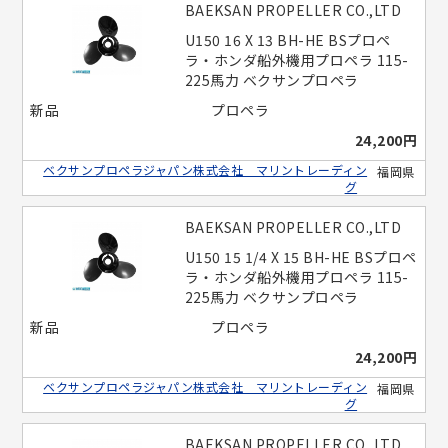
BAEKSAN PROPELLER CO.,LTD
U150 16 X 13 BH-HE BSプロペ
ラ・ホンダ船外機用プロペラ 115-
225馬力 ベクサンプロペラ
新品
プロペラ
24,200円
ベクサンプロペラジャパン株式会社 マリントレーディン
福岡県
グ
BAEKSAN PROPELLER CO.,LTD
U150 15 1/4 X 15 BH-HE BSプロペ
ラ・ホンダ船外機用プロペラ 115-
225馬力 ベクサンプロペラ
新品
プロペラ
24,200円
ベクサンプロペラジャパン株式会社 マリントレーディン
福岡県
グ
BAEKSAN PROPELLER CO.,LTD