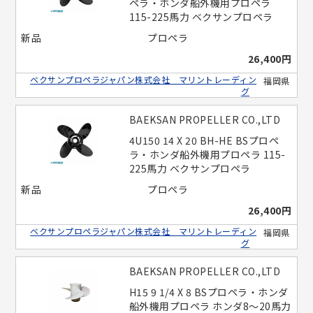
ペラ・ホンダ船外機用プロペラ
115-225馬力 ベクサンプロペラ
新品
プロペラ
26,400円
ベクサンプロペラジャパン株式会社 マリントレーディン
福岡県
グ
BAEKSAN PROPELLER CO.,LTD
4U150 14 X 20 BH-HE BSプロペ
ラ・ホンダ船外機用プロペラ 115-
225馬力 ベクサンプロペラ
新品
プロペラ
26,400円
ベクサンプロペラジャパン株式会社 マリントレーディン
福岡県
グ
BAEKSAN PROPELLER CO.,LTD
H15 9 1/4 X 8 BSプロペラ・ホンダ
船外機用プロペラ ホンダ8～20馬力