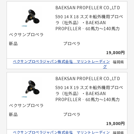
BAEKSAN PROPELLER CO.,LTD
S90 14 X 18 スズキ船外機用プロペ
ラ（社外品）・BAEKSAN
PROPELLER‐60馬力～140馬力
ベクサンプロペラ
新品
プロペラ
19,800円
ベクサンプロペラジャパン株式会社 マリントレーディン
福岡県
グ
BAEKSAN PROPELLER CO.,LTD
S90 14 X 19 スズキ船外機用プロペ
ラ（社外品）・BAEKSAN
PROPELLER‐60馬力～140馬力
ベクサンプロペラ
新品
プロペラ
19,800円
ベクサンプロペラジャパン株式会社 マリントレーディン
福岡県