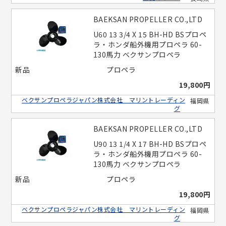
BAEKSAN PROPELLER CO.,LTD
U60 13 3/4 X 15 BH-HD BSプロペ
ラ・ホンダ船外機用プロペラ 60-
130馬力 ベクサンプロペラ
新品
プロペラ
19,800円
ベクサンプロペラジャパン株式会社 マリントレーディン
福岡県
グ
BAEKSAN PROPELLER CO.,LTD
U90 13 1/4 X 17 BH-HD BSプロペ
ラ・ホンダ船外機用プロペラ 60-
130馬力 ベクサンプロペラ
新品
プロペラ
19,800円
ベクサンプロペラジャパン株式会社 マリントレーディン
福岡県
グ