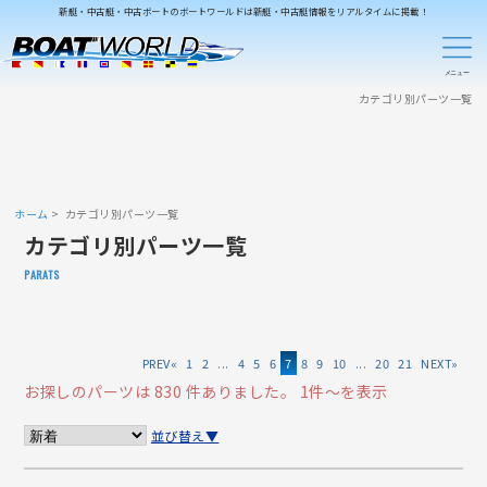
新艇・中古艇・中古ボートのボートワールドは新艇・中古艇情報をリアルタイムに掲載！
カテゴリ別パーツ一覧
ホーム
カテゴリ別パーツ一覧
カテゴリ別パーツ一覧
PARATS
«
1
2
...
4
5
6
7
8
9
10
...
20
21
»
お探しのパーツは 830 件ありました。
1件～を表示
並び替え▼