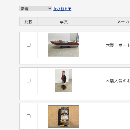
並び替え▼
比較
写真
メーカ
木製 ボー
木製人気の