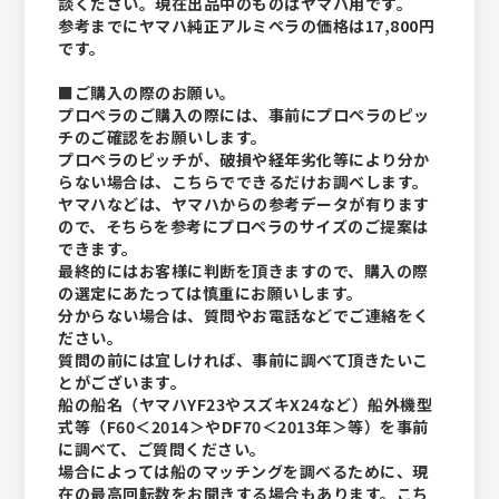
談ください。現在出品中のものはヤマハ用です。
参考までにヤマハ純正アルミペラの価格は17,800円
です。
■ご購入の際のお願い。
プロペラのご購入の際には、事前にプロペラのピッ
チのご確認をお願いします。
プロペラのピッチが、破損や経年劣化等により分か
らない場合は、こちらでできるだけお調べします。
ヤマハなどは、ヤマハからの参考データが有ります
ので、そちらを参考にプロペラのサイズのご提案は
できます。
最終的にはお客様に判断を頂きますので、購入の際
の選定にあたっては慎重にお願いします。
分からない場合は、質問やお電話などでご連絡をく
ださい。
質問の前には宜しければ、事前に調べて頂きたいこ
とがございます。
船の船名（ヤマハYF23やスズキX24など）船外機型
式等（F60＜2014＞やDF70＜2013年＞等）を事前
に調べて、ご質問ください。
場合によっては船のマッチングを調べるために、現
在の最高回転数をお聞きする場合もあります。こち