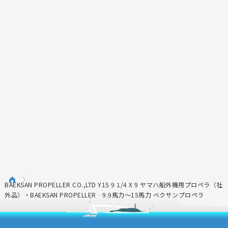
BAEKSAN PROPELLER CO.,LTD Y15 9 1/4 X 9 ヤマハ船外機用プロペラ（社
外品）・BAEKSAN PROPELLER‐9.9馬力～15馬力 ベクサンプロペラ