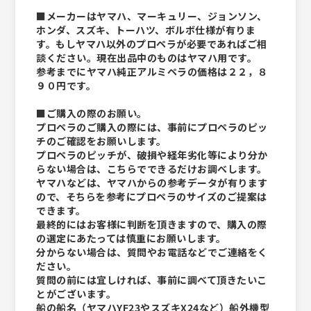
■メーカーはヤマハ、マーキュリー、ジョンソン、
ホンダ、スズキ、トーハツ、ボルボ仕様が有りま
す。もしヤマハ以外のプロペラが必要であればご相
談ください。現在出品中のものはヤマハ用です。
参考までにヤマハ純正アルミペラの価格は２２，８
９０円です。
■ご購入の際のお願い。
プロペラのご購入の際には、事前にプロペラのピッ
チのご確認をお願いします。
プロペラのピッチが、破損や経年劣化等により分か
らない場合は、こちらでできるだけお調べします。
ヤマハなどは、ヤマハからの参考データが有ります
ので、そちらを参考にプロペラのサイズのご提案は
できます。
最終的にはお客様に判断を頂きますので、購入の際
の選定にあたっては慎重にお願いします。
分からない場合は、質問やお電話などでご連絡をく
ださい。
質問の前には宜しければ、事前に調べて頂きたいこ
とがございます。
船の船名（ヤマハYF23やスズキX24など）船外機型