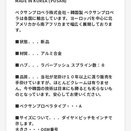
MADE IN KOREA (PUSAN)
べクサンプロペラ株式会社・韓国製 ベクサンプロペ
ラは各国に輸出しています。ヨーロッパを中心に北
アメリカから南アフリカまで幅広く展開しておりま
す。
■状態．．．新品
■材質．．．アルミ合金
■ハブ．．．ラバーブッシュ スプライン数：８
■品質．．．当社が足掛け１０年以上に渡り販売を
手掛けていますが、ほとんどクレームは有りませ
ん。今や韓国の技術は日本にも勝るとも劣らないも
のとなっています。安心してお使いください。
■べクサンプロペラタイプ・・・A
■サイズについて．．．ダイヤ×ピッチをインチで
示します。
大きさ・・・OEM番号