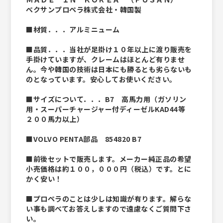
べクサンプロペラ株式会社・韓国製
■材質．．．アルミニューム
■品質．．．当社が足掛け１０年以上に渡り販売を
手掛けていますが、クレームはほとんど有りませ
ん。今や韓国の技術は日本にも勝るとも劣らないも
のとなっています。安心してお使いください。
■サイズについて．．．B7 高馬力用（ガソリン
用・スーパーチャージャー付ディーゼルKAD44等
２００馬力以上）
■VOLVO PENTA部品 854820 B7
■前後セットで販売します。メーカー純正品の希望
小売価格は約１００，０００円（税込）です。とに
かく安い！
■プロペラのことは少しは知識が有ります。解らな
い事も調べてお答えしますので遠慮なくご質問下さ
い。