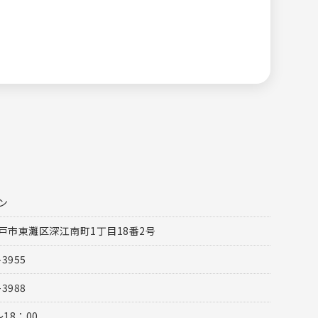
ン
戸市東灘区深江南町1丁目18番2号
-3955
-3988
〜18：00