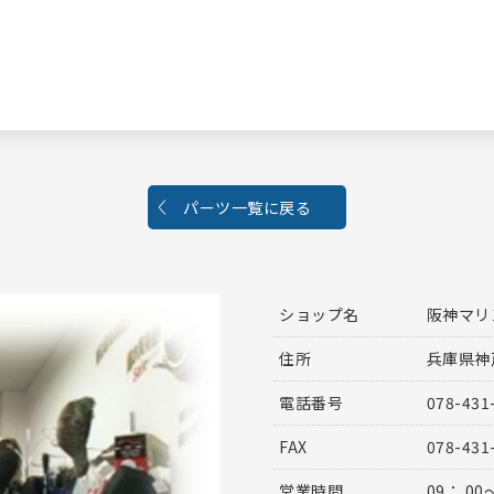
パーツ一覧に戻る
ショップ名
阪神マリ
住所
兵庫県神
電話番号
078-431
FAX
078-431
営業時間
09： 00