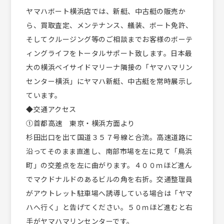
ヤマハボート横浜店では、新艇、中古艇の販売か
ら、買取査定、メンテナンス、艤装、ボート免許、
そしてクルージング等のご相談までお客様のボーテ
ィングライフをトータルサポート致します。日本最
大の横浜ベイサイドマリーナ隣接の「ヤマハマリン
センター横浜」にヤマハ新艇、中古艇を常時展示し
ています。
◆交通アクセス
①首都高速 東京・横浜方面より
杉田出口を出て国道３５７号線と合流。高速道路に
沿ってそのまま直進し、南部市場を左に見て「鳥浜
町」の交差点を左に曲がります。４００ｍほど進ん
でマクドナルドのあるビルの角を右折。交通整理員
がアウトレット駐車場へ誘導している場合は「ヤマ
ハへ行く」と告げてください。５０ｍほど進むと右
手がヤマハマリンセンターです。