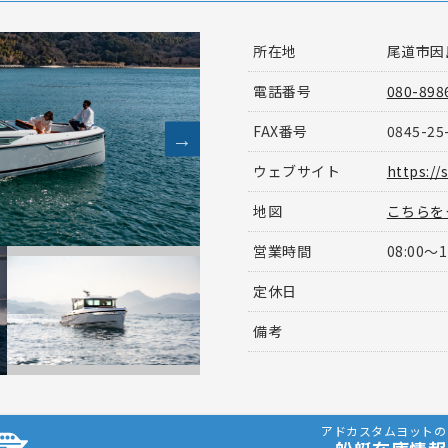
所在地
尾道市因島
電話番号
080-898
FAX番号
0845-25
ウェブサイト
https://s
地図
こちらを
営業時間
08:00〜1
定休日
備考
アドカスタムヨットの