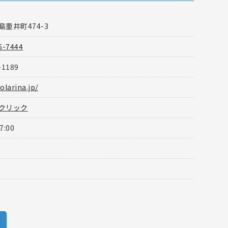
重井町474-3
6-7444
-1189
olarina.jp/
クリック
7:00