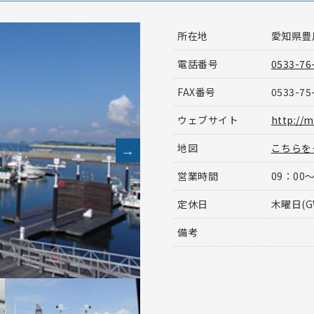
所在地
愛知県豊
電話番号
0533-76
FAX番号
0533-75
ウェブサイト
http://
地図
こちらを
営業時間
09：00〜
定休日
木曜日(G
備考