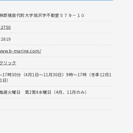
麻郡猪苗代町大字翁沢字不動堂５７９－１０
-2750
-2819
/www.b-marine.com/
クリック
〜17時30分（4月1日〜11月30日）9時〜17時（冬季12月1
〜3月31日）
毎週火曜日 第2第4水曜日（4月、11月のみ）