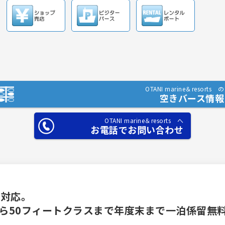
OTANI marine＆resorts の
空きバース情報
OTANI marine＆resorts へ
お電話でお問い合わせ
も対応。
ら50フィートクラスまで年度末まで一泊係留無