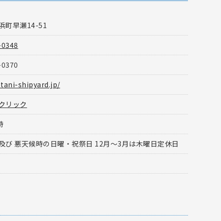
町早瀬14-51
-0348
-0370
otani-shipyard.jp/
クリック
時
及び 悪天候時の日曜・祝祭日 12月～3月は木曜日定休日